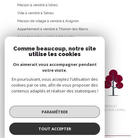
Maison à vendre à Istres
Villa à vendre à Sénas
Maison de village à vendre à Avignon
Appartement à vendre à Thonon-les-Bains
Appartement à vendre à Marseille
Comme beaucoup, notre site
utilise les cookies
On aimerait vous accompagner pendant
votre visite.
En poursuivant, vous acceptez l'utilisation des
cookies par ce site, afin de vous proposer des
contenus adaptés et réaliser des statistiques !
© 2026 | TOUS DROITS RÉSERVÉS | TRADUCTION POWERED BY GOOGLE |
NOS HONORAIRES
PLAN DU SITE
MENTIONS LÉGALES
ADMIN
NOS LIENS
PARAMÉTRER
POLITIQUE RGPD
COOKIES
TOUT ACCEPTER