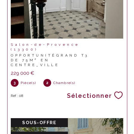
Salon-de-Provence
(13300)
OPPORTUNITÉGRAND T3
DE 75M² EN
CENTRE_VILLE
229 000 €
3
Pièce(s)
2
Chambre(s)
Sélectionner
Réf : 08
SOUS-OFFRE