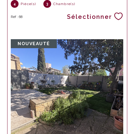
4
Pièce(s)
3
Chambre(s)
Sélectionner
Réf : 68
NOUVEAUTÉ