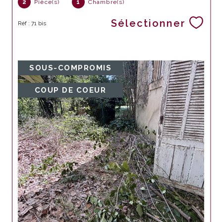
2
Pièce(s)
1
Chambre(s)
Sélectionner
Réf : 71 bis
SOUS-COMPROMIS
COUP DE COEUR