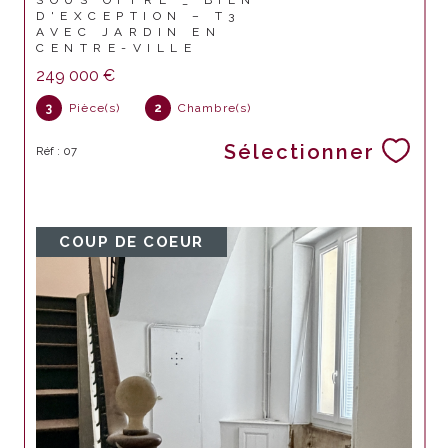
SOUS OFFRE _ BIEN
D'EXCEPTION – T3
AVEC JARDIN EN
CENTRE-VILLE
249 000 €
3
Pièce(s)
2
Chambre(s)
Sélectionner
Réf : 07
COUP DE COEUR