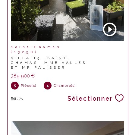
Saint-Chamas
(13250)
VILLA T5 -SAINT-
CHAMAS -MME VALLES
ET MR PALISSER
389 900 €
5
Pièce(s)
4
Chambre(s)
Sélectionner
Réf : 75