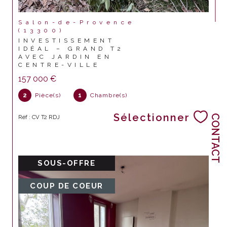
Salon-de-Provence
(13300)
INVESTISSEMENT
IDÉAL – GRAND T2
AVEC JARDIN EN
CENTRE-VILLE
157 000 €
2
Pièce(s)
1
Chambre(s)
Sélectionner
CONTACT
Réf : CV T2 RDJ
SOUS-OFFRE
COUP DE COEUR