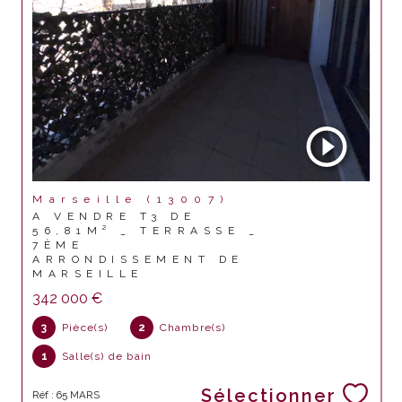
Marseille (13007)
A VENDRE T3 DE
56,81M² _ TERRASSE _
7ÈME
ARRONDISSEMENT DE
MARSEILLE
342 000 €
3
Pièce(s)
2
Chambre(s)
1
Salle(s) de bain
Sélectionner
Réf : 65 MARS