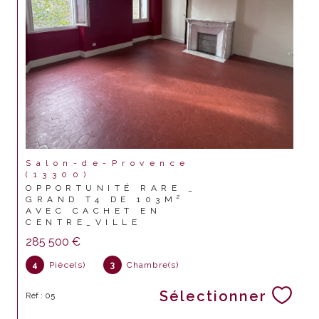
Salon-de-Provence
(13300)
OPPORTUNITÉ RARE _
GRAND T4 DE 103M²
AVEC CACHET EN
CENTRE_VILLE
285 500 €
4
Pièce(s)
3
Chambre(s)
Sélectionner
Réf : 05