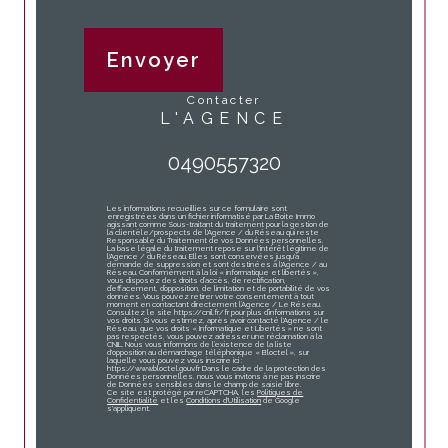
Envoyer
contacter
L'AGENCE
0490557320
Les informations recueillies sur ce formulaire sont
enregistrées dans un fichier informatisé par La Boite Immo
agissant comme Sous-traitant du traitement pour la gestion de
la clientèle/prospects de l'Agence / du Réseau qui reste
Responsable du Traitement de vos Données personnelles.
La base légale du traitement repose sur l'intérêt légitime de
l'Agence / du Réseau. Elles sont conservées jusqu'à
demande de suppression et sont destinées à l'Agence / au
Réseau. Conformément à la loi « informatique et libertés »,
vous disposez des droits d’accès, de rectification,
d’effacement, d’opposition, de limitation et de portabilité de vos
données. Vous pouvez retirer votre consentement à tout
moment en contactant directement l’Agence / Le Réseau.
Consultez le site https://cnil.fr/fr pour plus d’informations sur
vos droits. Si vous estimez, après avoir contacté l'Agence / le
Réseau, que vos droits « Informatique et Libertés » ne sont
pas respectés, vous pouvez adresser une réclamation à la
CNIL. Nous vous informons de l’existence de la liste
d'opposition au démarchage téléphonique « Bloctel », sur
laquelle vous pouvez vous inscrire ici :
https://www.bloctel.gouv.fr Dans le cadre de la protection des
Données personnelles, nous vous invitons à ne pas inscrire
de Données sensibles dans le champ de saisie libre.
Ce site est protégé par reCAPTCHA, les
Politiques de
Confidentialité
et les
Conditions d'Utilisation
de Google
s'appliquent.