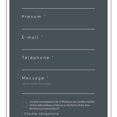
Prénom *
E-mail *
Téléphone *
Message *
J'ai pris connaissance de la Politique de confidentialité
et des informations relatives au traitement de mes
données personnelles (*)*
* Champ obligatoire