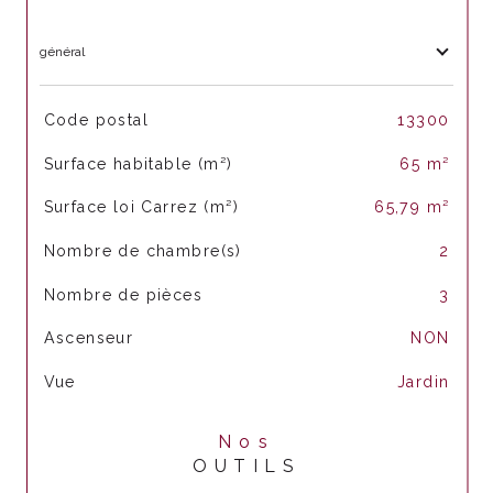
général
TRAD_SIROCCO_Caracteristique
Valeurs
Code postal
13300
Surface habitable (m²)
65 m²
Surface loi Carrez (m²)
65,79 m²
Nombre de chambre(s)
2
Nombre de pièces
3
Ascenseur
NON
Vue
Jardin
Nos
OUTILS