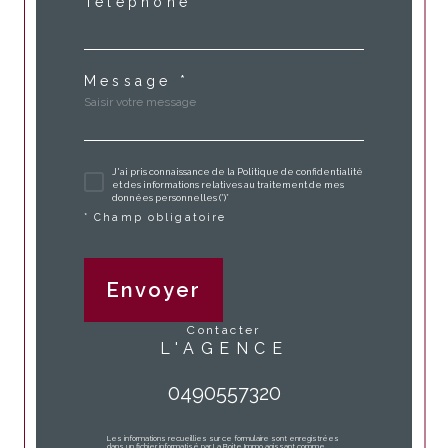
Téléphone *
Message *
J'ai pris connaissance de la Politique de confidentialité
et des informations relatives au traitement de mes
données personnelles (*)*
* Champ obligatoire
Envoyer
contacter
L'AGENCE
0490557320
Les informations recueillies sur ce formulaire sont enregistrées
dans un fichier informatisé par La Boite Immo agissant comme