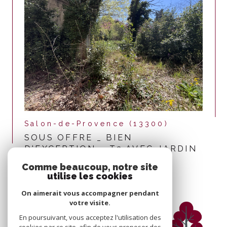
Salon-de-Provence (13300)
SOUS OFFRE _ BIEN
D'EXCEPTION – T3 AVEC JARDIN
EN CENTRE-VILLE
Comme beaucoup, notre site
utilise les cookies
Voir le bien
On aimerait vous accompagner pendant
votre visite.
En poursuivant, vous acceptez l'utilisation des