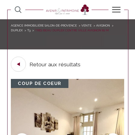
AGENCE IMMOBILIÈRE SALON-DE-PROVENCE
VENTE
AVIGNON
DUPLEX
T3
TRES BEAU DUPLEX CENTRE VILLE AVIGNON 82 M
Retour aux résultats
COUP DE COEUR