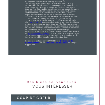
Sous-traitant du traitement pour la gestion de la
clientèle/prospects de l'Agence / du Réseau qui reste
Responsable du Traitement de vos Données personnelles. La
base légale du traitement repose sur l'intérêt légitime de
l'Agence / du Réseau. Elles sont conservées jusqu'à demande
de suppression et sont destinées à l'Agence / au Réseau.
Conformément à la loi « informatique et libertés », vous
disposez des droits d’accès, de rectification, d’effacement,
d’opposition, de limitation et de portabilité de vos données. Vous
pouvez retirer votre consentement à tout moment en
contactant directement l’Agence / Le Réseau. Consultez le
site
https://cnil.fr/fr
pour plus d’informations sur vos droits. Si vous
estimez, après avoir contacté l'Agence / le Réseau, que vos
droits « Informatique et Libertés » ne sont pas respectés, vous
pouvez adresser une réclamation à la CNIL. Nous vous informons
de l’existence de la liste d'opposition au démarchage
téléphonique « Bloctel », sur laquelle vous pouvez vous inscrire
ici :
https://www.bloctel.gouv.fr
. Dans le cadre de la protection des
Données personnelles, nous vous invitons à ne pas inscrire de
Données sensibles dans le champ de saisie libre.
Ce site est protégé par reCAPTCHA, les
Politiques de
Confidentialité
et es
Conditions d'utilisation
de Google
s'appliquent.
Ces biens peuvent aussi
VOUS INTÉRESSER
COUP DE COEUR