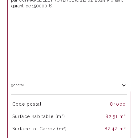
garanti de 150000 €.
général
TRAD_SIROCCO_Caracteristique
Valeurs
Code postal
84000
Surface habitable (m²)
82,51 m²
Surface loi Carrez (m²)
82,42 m²