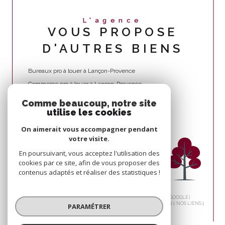
L'agence
VOUS PROPOSE
D'AUTRES BIENS
Bureaux pro à louer à Lançon-Provence
Commerce pro à louer à Lançon-Provence
Comme beaucoup, notre site
utilise les cookies
On aimerait vous accompagner pendant
votre visite.
En poursuivant, vous acceptez l'utilisation des
cookies par ce site, afin de vous proposer des
contenus adaptés et réaliser des statistiques !
© 2026 | TOUS DROITS RÉSERVÉS | TRADUCTION POWERED BY GOOGLE |
NOS HONORAIRES
PLAN DU SITE
MENTIONS LÉGALES
ADMIN
NOS LIENS
PARAMÉTRER
POLITIQUE RGPD
COOKIES