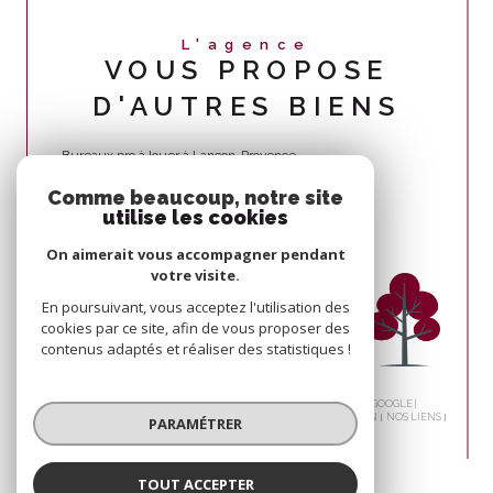
L'agence
VOUS PROPOSE
D'AUTRES BIENS
Bureaux pro à louer à Lançon-Provence
Comme beaucoup, notre site
utilise les cookies
On aimerait vous accompagner pendant
votre visite.
En poursuivant, vous acceptez l'utilisation des
cookies par ce site, afin de vous proposer des
contenus adaptés et réaliser des statistiques !
© 2026 | TOUS DROITS RÉSERVÉS | TRADUCTION POWERED BY GOOGLE |
NOS HONORAIRES
PLAN DU SITE
MENTIONS LÉGALES
ADMIN
NOS LIENS
PARAMÉTRER
POLITIQUE RGPD
COOKIES
TOUT ACCEPTER