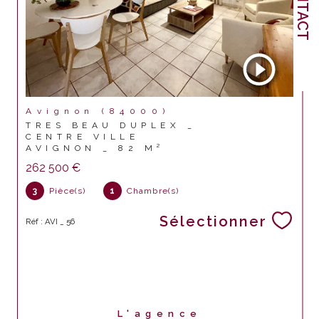
CONTACT
Avignon (84000)
TRES BEAU DUPLEX _
CENTRE VILLE
AVIGNON _ 82 M²
262 500 €
3
Pièce(s)
1
Chambre(s)
Sélectionner
Réf : AVI _ 56
L'agence