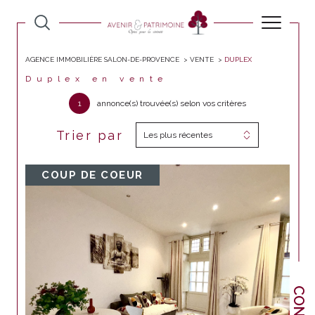
AGENCE IMMOBILIÈRE SALON-DE-PROVENCE
VENTE
DUPLEX
Duplex en vente
1
annonce(s) trouvée(s) selon vos critères
Trier par
Les plus récentes
COUP DE COEUR