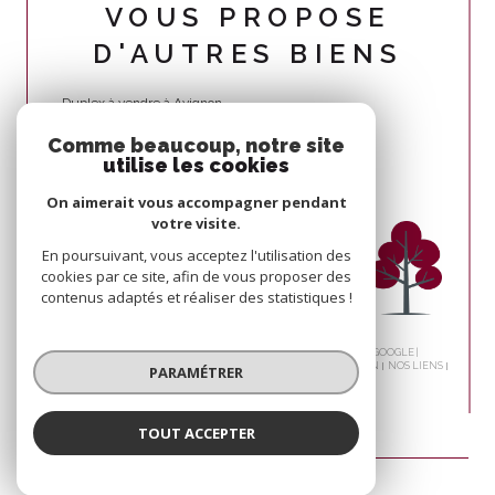
VOUS PROPOSE
D'AUTRES BIENS
Duplex à vendre à Avignon
Comme beaucoup, notre site
utilise les cookies
On aimerait vous accompagner pendant
votre visite.
En poursuivant, vous acceptez l'utilisation des
cookies par ce site, afin de vous proposer des
contenus adaptés et réaliser des statistiques !
© 2026 | TOUS DROITS RÉSERVÉS | TRADUCTION POWERED BY GOOGLE |
NOS HONORAIRES
PLAN DU SITE
MENTIONS LÉGALES
ADMIN
NOS LIENS
PARAMÉTRER
POLITIQUE RGPD
COOKIES
TOUT ACCEPTER