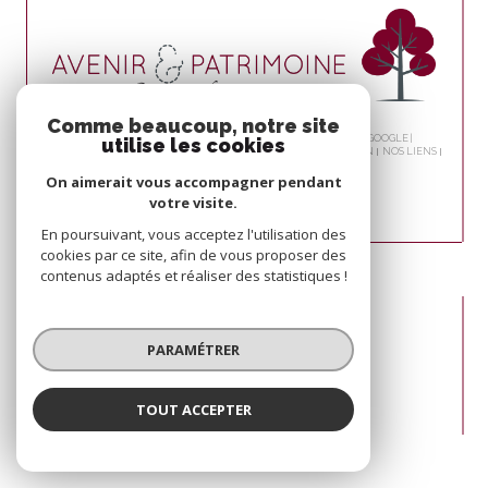
Comme beaucoup, notre site
© 2026 | TOUS DROITS RÉSERVÉS | TRADUCTION POWERED BY GOOGLE |
utilise les cookies
NOS HONORAIRES
PLAN DU SITE
MENTIONS LÉGALES
ADMIN
NOS LIENS
POLITIQUE RGPD
COOKIES
On aimerait vous accompagner pendant
votre visite.
En poursuivant, vous acceptez l'utilisation des
cookies par ce site, afin de vous proposer des
contenus adaptés et réaliser des statistiques !
PARAMÉTRER
TOUT ACCEPTER