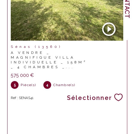
CONTACT
Sénas (13560)
A VENDRE _
MAGNIFIQUE VILLA
INDIVIDUELLE _ 158M²
_ 4 CHAMBRES _...
575 000 €
5
Pièce(s)
4
Chambre(s)
Sélectionner
Réf : SENAS41