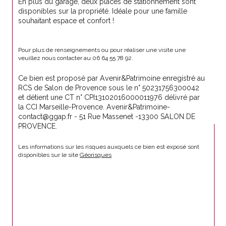
En plus du garage, deux places de stationnement sont 
disponibles sur la propriété. Idéale pour une famille 
souhaitant espace et confort !
Pour plus de renseignements ou pour réaliser une visite une 
veuillez nous contacter au 06 64 55 78 92.
Ce bien est proposé par Avenir&Patrimoine enregistré au 
RCS de Salon de Provence sous le n° 50231756300042 
et détient une CT n° CPI13102016000011976 délivré par 
la CCI Marseille-Provence. Avenir&Patrimoine- 
contact@ggap.fr - 51 Rue Massenet -13300 SALON DE 
PROVENCE.
Les informations sur les risques auxquels ce bien est exposé sont 
disponibles sur le site 
Géorisques