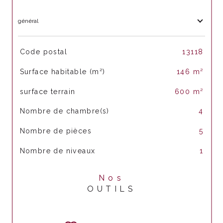
général
TRAD_SIROCCO_Caracteristique
Valeurs
Code postal
13118
Surface habitable (m²)
146 m²
surface terrain
600 m²
Nombre de chambre(s)
4
Nombre de pièces
5
Nombre de niveaux
1
Nos
OUTILS