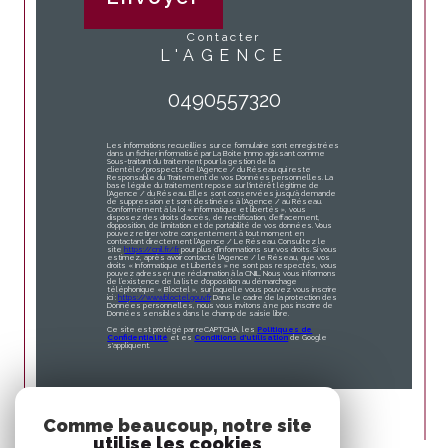
contacter
L'AGENCE
0490557320
Les informations recueillies sur ce formulaire sont enregistrées
dans un fichier informatisé par La Boite Immo agissant comme
Sous-traitant du traitement pour la gestion de la
clientèle/prospects de l'Agence / du Réseau qui reste
Responsable du Traitement de vos Données personnelles. La
base légale du traitement repose sur l'intérêt légitime de
l'Agence / du Réseau. Elles sont conservées jusqu'à demande
de suppression et sont destinées à l'Agence / au Réseau.
Conformément à la loi « informatique et libertés », vous
disposez des droits d’accès, de rectification, d’effacement,
d’opposition, de limitation et de portabilité de vos données. Vous
pouvez retirer votre consentement à tout moment en
contactant directement l’Agence / Le Réseau. Consultez le
site
https://cnil.fr/fr
pour plus d’informations sur vos droits. Si vous
estimez, après avoir contacté l'Agence / le Réseau, que vos
droits « Informatique et Libertés » ne sont pas respectés, vous
pouvez adresser une réclamation à la CNIL. Nous vous informons
de l’existence de la liste d'opposition au démarchage
téléphonique « Bloctel », sur laquelle vous pouvez vous inscrire
ici :
https://www.bloctel.gouv.fr
. Dans le cadre de la protection des
Données personnelles, nous vous invitons à ne pas inscrire de
Données sensibles dans le champ de saisie libre.
Ce site est protégé par reCAPTCHA, les
Politiques de
Confidentialité
et es
Conditions d'utilisation
de Google
s'appliquent.
Comme beaucoup, notre site
utilise les cookies