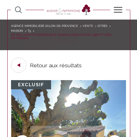
AGENCE IMMOBILIÈRE SALON-DE-PROVENCE
VENTE
ISTRES
MAISON
T5
EN EXCLUSIVITE MAGNIFIQUE MAISON FAMILIALE DE 146M STUDIO
ENTRESSEN
Retour aux résultats
EXCLUSIF