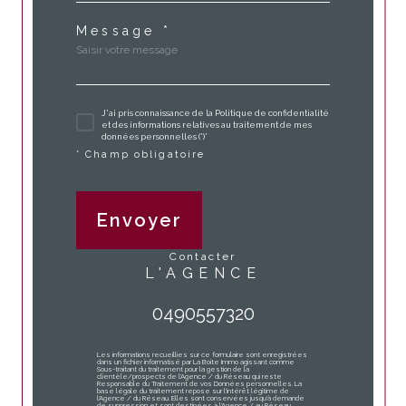
Message *
J'ai pris connaissance de la Politique de confidentialité
et des informations relatives au traitement de mes
données personnelles (*)*
* Champ obligatoire
Envoyer
contacter
L'AGENCE
0490557320
Les informations recueillies sur ce formulaire sont enregistrées
dans un fichier informatisé par La Boite Immo agissant comme
Sous-traitant du traitement pour la gestion de la
clientèle/prospects de l'Agence / du Réseau qui reste
Responsable du Traitement de vos Données personnelles. La
base légale du traitement repose sur l'intérêt légitime de
l'Agence / du Réseau. Elles sont conservées jusqu'à demande
de suppression et sont destinées à l'Agence / au Réseau.