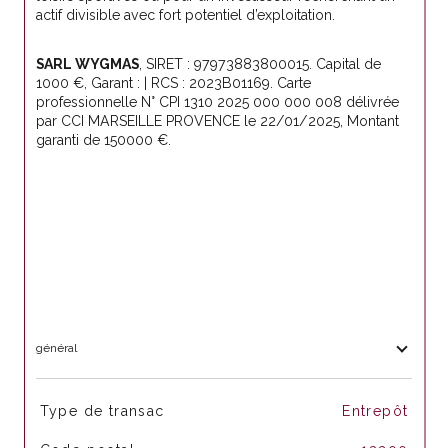
actif divisible avec fort potentiel d’exploitation.
SARL WYGMAS
, SIRET : 97973883800015. Capital de 
1000 €, Garant : | RCS : 2023B01169. Carte 
professionnelle N° CPI 1310 2025 000 000 008 délivrée 
par CCI MARSEILLE PROVENCE le 22/01/2025, Montant 
garanti de 150000 €.
général
TRAD_SIROCCO_Caracteristique
Valeurs
Type de transac
Entrepôt