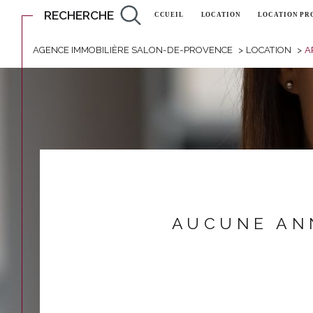
RECHERCHE
ACCUEIL
LOCATION
LOCATION PR
AGENCE IMMOBILIÈRE SALON-DE-PROVENCE
LOCATION
A
Lo
Acheter
à l'
TYPE DE BIEN
de l'ancien
à l'a
de l'immo pro
de l'
AUCUNE AN