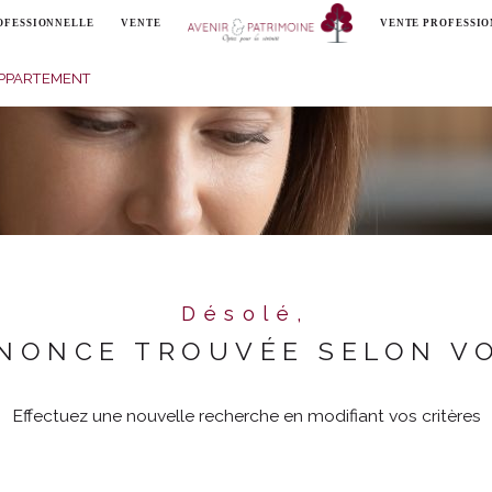
OFESSIONNELLE
VENTE
VENTE PROFESSI
Voir les
0
annonces
PPARTEMENT
uer
Estimer
année
LOYER
nnée
immo pro
Désolé,
NONCE TROUVÉE SELON VO
Effectuez une nouvelle recherche en modifiant vos critères