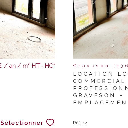
€ / an / m²
HT - HC*
Graveson (13
LOCATION L
COMMERCIAL
PROFESSION
GRAVESON –
EMPLACEMENT
Sélectionner
Réf : 12