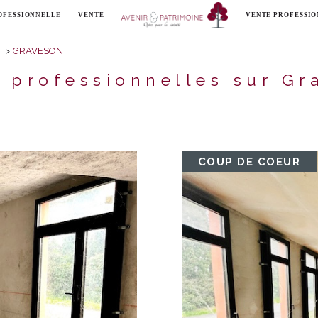
OFESSIONNELLE
VENTE
VENTE PROFESSI
Voir les
3
annonces
GRAVESON
uer
Estimer
immo
s professionnelles sur Gr
1
LOCALISATION
LOYER
nnée
immo pro
COUP DE COEUR