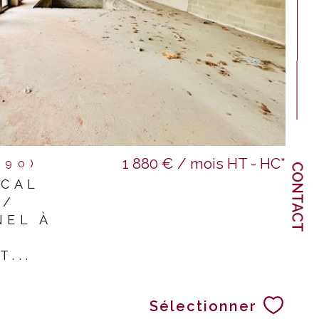
1 880 € / mois
HT - HC*
690)
CONTACT
OCAL
 /
NEL À
...
Sélectionner