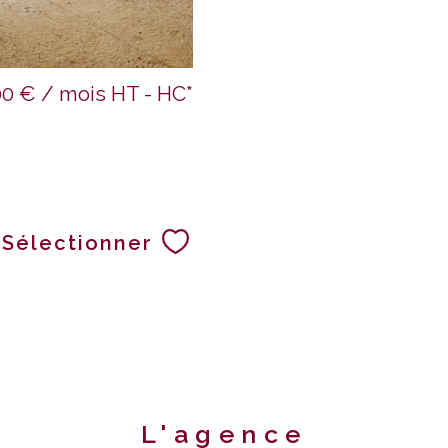
00 € / mois
HT - HC*
À
Sélectionner
L'agence