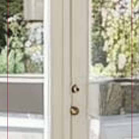
Pour une étude personnalisée ou toute information
sur nos services, contactez
Avenir & Patrimoine
au
04 90 55 73 20
, par e-mail à
contact@ggap.fr
,
ou directement à notre cabinet situé
51 rue
Massenet, 13300 Salon-de-Provence
.
Gilberte GODOY